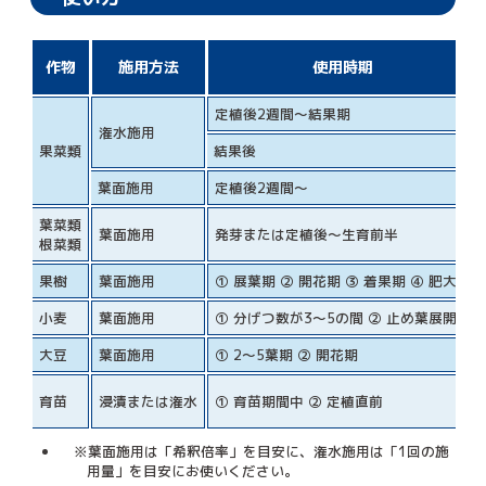
作物
施用方法
使用時期
定植後2週間～結果期
潅水施用
果菜類
結果後
葉面施用
定植後2週間～
葉菜類
葉面施用
発芽または定植後～生育前半
根菜類
果樹
葉面施用
① 展葉期 ② 開花期 ③ 着果期 ④ 肥大期
小麦
葉面施用
① 分げつ数が3～5の間 ② 止め葉展開期
大豆
葉面施用
① 2～5葉期 ② 開花期
育苗
浸漬または潅水
① 育苗期間中 ② 定植直前
※葉面施用は「希釈倍率」を目安に、潅水施用は「1回の施
用量」を目安にお使いください。